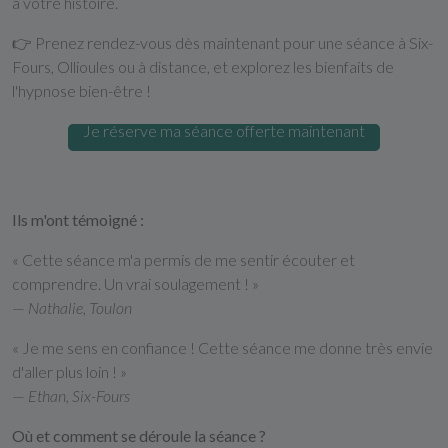
à votre histoire.
👉 Prenez rendez-vous dès maintenant pour une séance à Six-
Fours, Ollioules ou à distance, et explorez les bienfaits de
l'hypnose bien-être !
Je réserve ma séance offerte maintenant
Ils m'ont témoigné :
« Cette séance m'a permis de me sentir écouter et
comprendre. Un vrai soulagement ! »
—
Nathalie, Toulon
« Je me sens en confiance ! Cette séance me donne très envie
d'aller plus loin ! »
—
Ethan, Six-Fours
Où et comment se déroule la séance ?