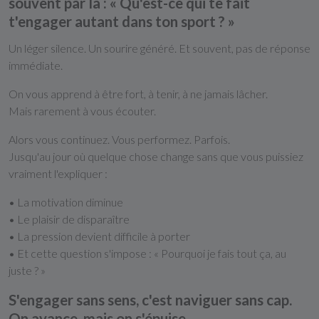
souvent par là : « Qu'est-ce qui te fait
t'engager autant dans ton sport ? »
Un léger silence. Un sourire généré. Et souvent, pas de réponse
immédiate.
On vous apprend à être fort, à tenir, à ne jamais lâcher.
Mais rarement à vous écouter.
Alors vous continuez. Vous performez. Parfois.
Jusqu'au jour où quelque chose change sans que vous puissiez
vraiment l'expliquer :
• La motivation diminue
• Le plaisir de disparaître
• La pression devient difficile à porter
• Et cette question s'impose : « Pourquoi je fais tout ça, au
juste ? »
S'engager sans sens, c'est naviguer sans cap.
On avance, mais on s'épuise.